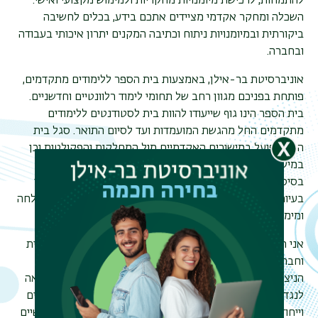
להתמחות, לרכישת מיומנויות מחקריות ולמימוש מקצועי ואישי.
השכלה ומחקר אקדמי מציידים אתכם בידע, בכלים לחשיבה
ביקורתית ובמיומנויות ניתוח וכתיבה המקנים יתרון איכותי בעבודה
ובחברה.
אוניברסיטת בר-אילן, באמצעות בית הספר ללימודים מתקדמים,
תפר
פותחת בפניכם מגוון רחב של תחומי לימוד רלוונטיים וחדשניים.
משנ
בית הספר הינו גוף שייעודו להוות בית לסטודנטים ללימודים
מתקדמים החל מהגשת המועמדות ועד לסיום התואר. סגל בית
הספר פועל במישורים האקדמיים מול המחלקות והפקולטות וכן
במישורי התמיכה האישית, הליווי הפרטני ואף בסיוע כלכלי על
בסיס מצוינות ונזקקות. סגל בית הספר אמון על תמיכה ופתרון
בעיות, תוך מתן יחס אישי על מנת לאפשר לכל סטודנט/ית הצלחה
ומימוש של מסלול הלימודים, המחקר וההתמחות.
אני רואה בלימודים ובמחקר האקדמי יעד המקדם צמיחה אישית
וחברתית המאפשרת התמודדות טובה עם מכלול האתגרים
הניצבים בפנינו. כדקן בית הספר ללימודים מתקדמים אינני רואה
לנגד עיניי ציבור של אלפי סטודנטים, אלא אלפי פרטים מיוחדים
וייחודיים על שלל צורכיהם המגוונים ומסלולי ההתקדמות האישיים