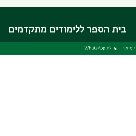
דילוג
דילוג
לתוכן
לתפריט
ניווט
העיקרי
ראשי
בית הספר ללימודים מתקדמים
י מחקר
קהילת WhatsApp