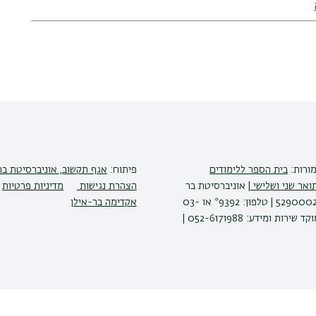
מורות:
בית הספר ללימודים
פיתוח:
אגף תקשוב, אוניברסיטת בר
ואר שני ושלישי
| אוניברסיטת בר
הצהרת נגישות
מדיניות פרטיות
אילן רמת גן 5290002 | טלפון: 9392* או 03-
אקדימה בר-אילן