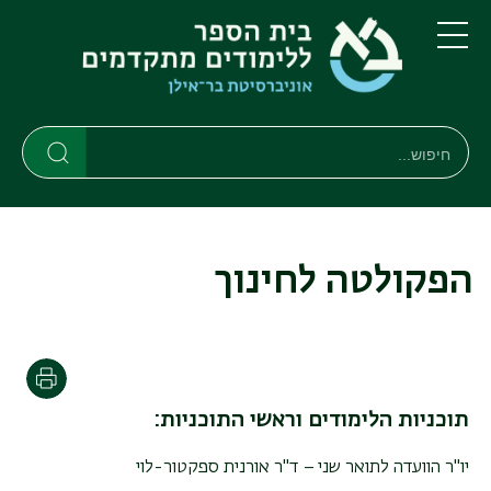
דילוג
דילוג
לתוכן
לתפריט
ניווט
העיקרי
תפריט
ראשי
חיפוש
חיפוש
חיפוש
הפקולטה לחינוך
Print
תוכניות הלימודים וראשי התוכניות:
יו"ר הוועדה לתואר שני – ד"ר אורנית ספקטור-לוי