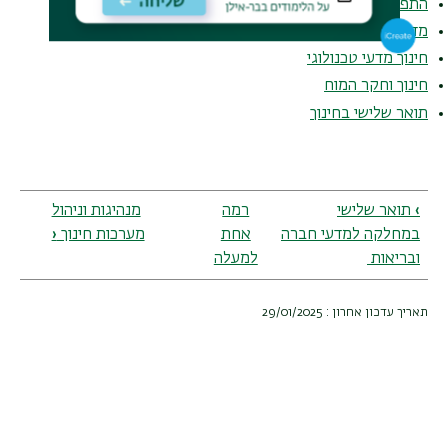
התפתחות הילד
מדעי הלמידה וההוראה
חינוך מדעי טכנולוגי
חינוך וחקר המוח
תואר שלישי בחינוך
Book
traversal
links
›
תואר שלישי
רמה
מנהיגות וניהול
for
במחלקה למדעי חברה
אחת
מערכות חינוך
‹
הפקולטה
ובריאות
למעלה
לחינוך
תאריך עדכון אחרון : 29/01/2025