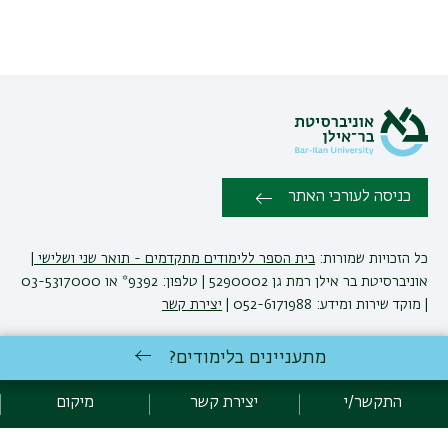
כניסה לעורכי האתר
כל הזכויות שמורות:
בית הספר ללימודים מתקדמים - תואר שני ושלישי
|
אוניברסיטת בר אילן רמת גן 5290002 | טלפון: 9392* או 03-5317000
| מוקד שירות ומידע: 052-6171988 |
יצירת קשר
מתעניינים בלימודים?
פיתוח:
אגף תקשוב, אוניברסיטת בר-אילן
הצהרת נגישות
מדיניות פרטיות
התקשר/י
יצירת קשר
מיקום
אקדימה בר-אילן