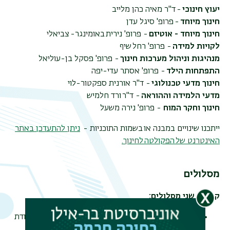
יעוץ חינוכי
-
ד"ר מאיה כהן מלייב
חינוך מיוחד
- פרופ' סיגל עדן
חינוך מיוחד - אוטיזם
- פרופ' נירית באומינגר- צביאלי
לקויות למידה
- פרופ' רחל שיף
מנהיגות וניהול מערכות חינוך
- פרופ' פסקל בן-עוליאל
תפר
התפתחות הילד
- פרופ' אסתר עדי-יפה
משנ
חינוך מדעי טכנולוגי
- ד"ר אורנית ספקטור-לוי
מדעי הלמידה וההוראה
- ד"ר ורד חלמיש
חינוך וחקר המוח
- פרופ' נירה משעל
ייתכנו שינויים במבנה או בשמות התוכניות -
ניתן להתעדכן באתר
האינטרנט של הפקולטה לחינוך.
מסלולים
קיימים שני מסלולים:
מסלול א'
- מסלול מחקר כולל ביצוע מחקר והגשת עבודת
גמר בכתב (תזה) - סיום הלימודים במסלול א' בממוצע