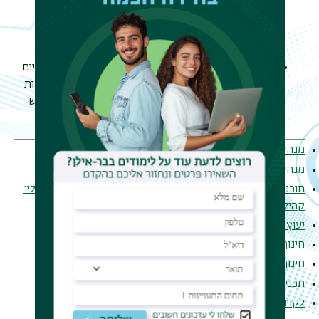
ציונים הגבוה מ- 88, מאפשר הגשת מועמדות לתואר
שלישי.
מסלול ב'
- מסלול יישומי - ללא ביצוע עבודת מחקר. סיום
הלימודים במסלול זה אינו מאפשר הגשת מועמדות ישירות
לתואר שלישי. המעוניין בהמשך לימודי תואר שלישי נדרש
להשלים כתיבת תזה.
מנהיגות וניהול מערכות חינוך
מנהיגות וניהול מערכות חינוך במגמת השכלה גבוהה
תוכנית מנהיגות וניהול מערכות חינוך במגמת חינוך בלתי פורמלי:
קהילה ונוער
יעוץ חינוכי
חינוך מיוחד
חינוך מיוחד - אוטיזם
תכנית חינוך מיוחד במגמת רבגוניות קוגניטיבית
לקויות למידה