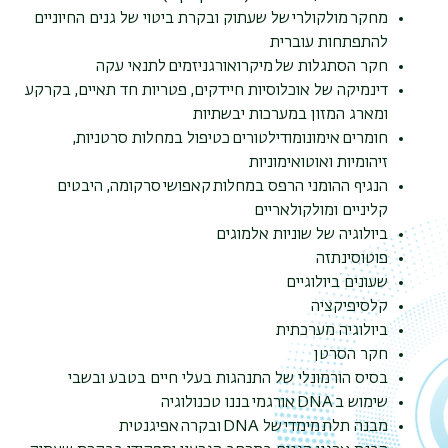
מחקר מולקולרי של שעתוק ובקרת ביטוי של גנים החיוניים
להתפתחות עוברית
חקר הסתגלות של מיקרואורגניזמים לתנאי עקה
דינמיקה של אוכלוסיות חיידקים, פטריות חד תאיים, בקרקע
ומארג המזון במערכות יבשתיות
חומרים אימונומודילטורים כטיפול במחלות סרטניות,
זיהומיות ואוטואימוניות
הנגיף ההומני הרפס במחלות קאפושי סרקומה, היבטים
קליניים ומולקולאריים
ביולוגיה של שוניות אלמוגים
פוטוסינתזה
שעונים ביולוגיים
קלסיפיקציה
ביולוגיה מערכתית
חקר הסרטן
בסיס הורמונלי של התנהגות בעלי חיים בטבע ובשבי
שימוש ב DNA אורגמי בננו טכנולוגיה
מבנה תלת מימדי של DNA ובקרה אפיגנטית