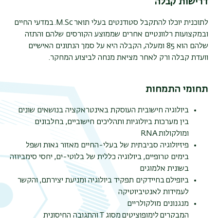
דרישות קבלה
לתוכנית יוכלו להתקבל סטודנטים בעלי תואר M.Sc. במדעי החיים
ובמקצועות רלוונטיים אחרים שממוצע הקורסים שלהם והתזה
שלהם הוא 85 ומעלה, הקבלה היא על סמך הנתונים האישיים
וועדת קבלה ורק לאחר מציאת מנחה לביצוע המחקר.
תפר
משנ
תחומי התמחות
ביולוגיה חישובית העוסקת באינטראקציה בנושאים שונים
בין מערכות ביולוגיות ותהליכים חישוביים, בחלבונים
ומולקולות RNA
פיזיולוגיה סביבתית של בעלי-החיים מאזור גאות ושפל
בימים טרופיים, ביולוגיה כללית של בלוטי-ים, יחסי סימביוזה
בשונית אלמוגים
ביופילם בחיידקים תפקיד ביולוגיה ומניעת יצירתם, והקשר
לעמידות לאנטיביוטיקה
מנגנונים מולקולריים
המבקרים לימופוציטים מסוג T והתגובה החיסונית