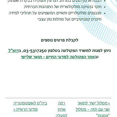
הבנת ארגון הגנים במרחב הגרעין ותפקידו בבקרת שעתוק
חקר גנטיקה מולקולארית של התנהגות חברתית
מנגנונים מולקולריים ותאיים המשפיעים על תהליכי למידה
וזיכרון קוגניטיביים ועל מחלות נוון עצבי
לקבלת פרטים נוספים
ניתן לפנות למשרד הפקולטה בטלפון 03-5317250, ב
דוא"ל
וב
אתר הפקולטה למדעי החיים - תואר שלישי
Book
›
מסלול ישיר לתואר
רמה
ביה"ס לאופטומטריה
traversal
שני עם תזה - מסלול
אחת
ומדעי הראייה
‹
links
"פסגות"
למעלה