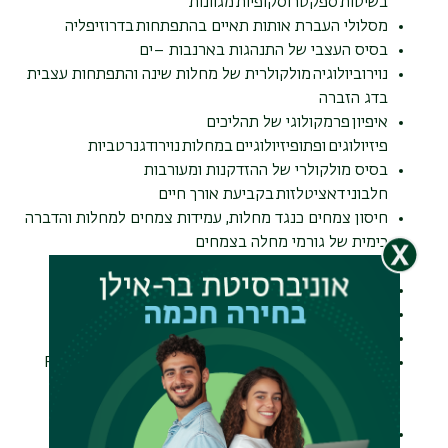
בשיטות ספקטרוסקופיות מגוונות
מסלולי העברת אותות תאיים בהתפתחות בדרוזיפליה
בסיס העצבי של התנהגות בארנבות –ים
נוירוביולוגיה מולקולרית של מחלות שינה והתפתחות עצבית
בדג הזברה
איפיון פרמקולוגי של תהליכים
פיזיולוגים ופתופיזיולוגיים במחלות נוירודגנרטביות
בסיס מולקולרי של ההזדקנות ומעורבות
חלבוני דאציטלזות בקביעת אורך חיים
חיסון צמחים כנגד מחלות, עמידות צמחים למחלות והדברה
כימית של גורמי מחלה בצמחים
בוטניקה ארכיאולוגית
NMR של חלבונים שיטות נסיוניות ותאורטיות
בקרה מולקולרית של התפתחות עוברים ביונקים
חקר הגנים, ביולוגיה חישובית, עריכת רנ"א ודנ"א
תהליכים המבוקרים ע"י RNA: Splicing, non-codling
RNA, מנגנוני השתקת גנים באמצעות RNAi ושימושם
הביוטכנולוגיים למלחמה במחלות זהומיות
טיפול פוטודינמי של גידולים ממאירים, חיידקים ווירוסים