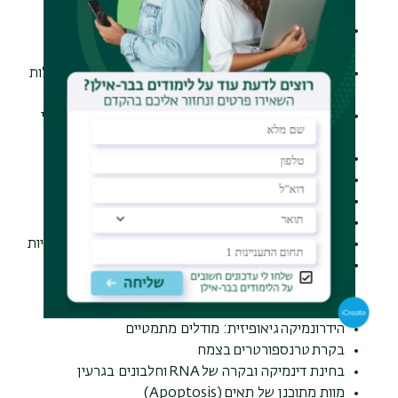
באמצעות פורפירנים והקרנת אור
פתוח מודלים מתמטיים כולל סימולציית מחשב להבנת
תהליכים במערכת האימונית
מודלים מתמטיים של תהליכים ביולוגיים בווירוסים ומחלות
זיהומיות ואוטואימוניות
הרג חיידקים באמצעות חומרים משופעלים באור וחלבוני
חריר בחיידקים
התפקיד הביולוגי של טירוזין קינאז בתאי סרטן וזרע
מנגנוני העברת אותות במחלות סרטן הערמונית
תפקיד ופונקציה של תעלות יוניות
שונית האלמוגים באילת-עמידות לשינויים סביבתיים
דלועים עם עמידות למחלות ומזיקים מסוג וירוסים ופטריות
שיטות אלקטרופזיולוגיות למחקר תעלות יוניות:
גישה נסיונית וחישובית
תפקיד חלבונים היסטוניים בבקרת השעתוק
הידרונמיקה גיאופיזית: מודלים מתמטיים
בקרת טרנספורטרים בצמח
בחינת דינמיקה ובקרה של RNA וחלבונים בגרעין
מוות מתוכנן של תאים (Apoptosis)