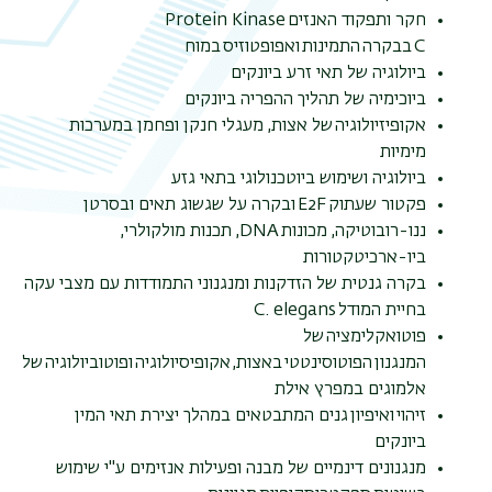
חקר ותפקוד האנזים Protein Kinase
C בבקרה התמינות ואפופטוזיס במוח
ביולוגיה של תאי זרע ביונקים
ביוכימיה של תהליך ההפריה ביונקים
אקופיזיולוגיה של אצות, מעגלי חנקן ופחמן במערכות
מימיות
ביולוגיה ושימוש ביוטכנולוגי בתאי גזע
פקטור שעתוק E2F ובקרה על שגשוג תאים ובסרטן
ננו-רובוטיקה, מכונות DNA, תכנות מולקולרי,
ביו-ארכיטקטורות
בקרה גנטית של הזדקנות ומנגנוני התמודדות עם מצבי עקה
בחיית המודל C. elegans
פוטואקלימציה של
המנגנון הפוטוסינטטי באצות, אקופיסיולוגיה ופוטוביולוגיה של
אלמוגים במפרץ אילת
זיהוי ואיפיון גנים המתבטאים במהלך יצירת תאי המין
ביונקים
מנגנונים דינמיים של מבנה ופעילות אנזימים ע"י שימוש