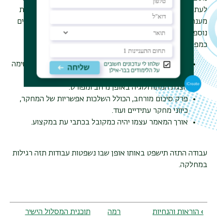
לעתים קרובות הוא אינו מאפשר הרחבות נדרשות. על מנת לתת
מענה לדרישות של עבודת מחקר משמעותית, התזה תכיל חלקים
נוספים שיביאו לידי ביטוי את כל היבטי העבודה על הנושא,
כמפורט להלן:
סקירה ביבליוגרפית מורחבת כמקובל בעבודת תזה, ורשימה
ביבליוגרפית מתאימה.
הצגת המתודולוגיה באופן נרחב ומפורט.
פרק סיכום מורחב, הכולל השלכות אפשריות של המחקר,
כיווני מחקר עתידיים ועוד.
אורך המאמר עצמו יהיה כמקובל בכתבי עת במקצוע.
עבודה התזה תישפט באותו אופן שבו נשפטות עבודות תזה רגילות
במחלקה.
Book
›
הוראות והנחיות
רמה
תוכנית המסלול הישיר