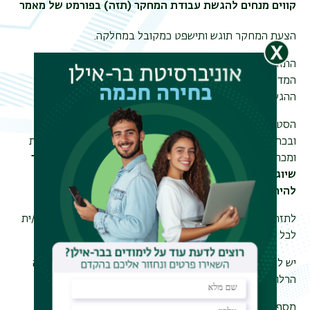
קווים מנחים להגשת עבודת המחקר (תזה) בפורמט של מאמר
הצעת המחקר תוגש ותישפט כמקובל במחלקה.
התזה תכלול מאמר שהוגש לפרסום בכתב עת
המדורג
A
או
B
,
Q1
או
Q2
(יש להוסיף אישור מכתב העת על
ההגשה).
הסטודנט/ית חייב/ת להיות שותף/ה מרכזי/ת בביצוע המחקר
ובכתיבת המאמר. לסטודנט/ית צריכה להיות תרומה משמעותית
ומכרעת בכתיבת המאמר על מנת שהוא ייחשב לו כתזה.
מאמר
שיוגש ע"י שני סטודנטים/ות שתרומתם/ן זהה לא יוכל
להיחשב כתזה.
לתזה יצורף מכתב מטעם המנחה, המעיד על תרומת הסטודנט/ית
לכל אחד משלבי העבודה על המאמר.
יש לציין במאמר את השיוך האקדמי של הסטודנט/ית למחלקה
הרלוונטית ולאוניברסיטת בר-אילן.
מספר המילים הנדרש בדרך כלל למאמר בכתב עת הוא מוגבל.