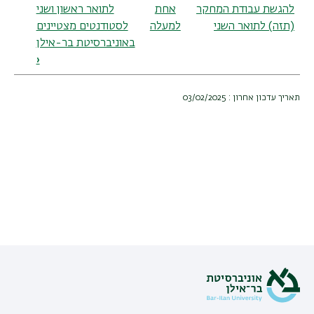
traversal
להגשת עבודת המחקר
אחת
לתואר ראשון ושני
links
(תזה) לתואר השני
למעלה
לסטודנטים מצטיינים
באוניברסיטת בר-אילן
for
‹
עבודת
המחקר
תאריך עדכון אחרון : 03/02/2025
(תזה)
בפורמט
של
מאמר