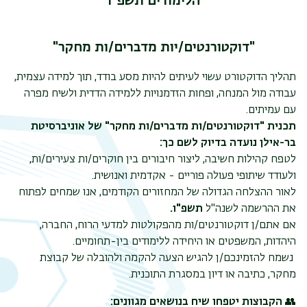
הלימודים תשפ"ו
"דוקטורנטים/יות מדברים/ות מחקר"
תהליך הדוקטורט עשוי לעיתים להיות מסע בודד, תוך למידה עצמית,
תפר
עבודה מול המנחה, ופחות הזדמנויות ללמידה הדדית ולשיח מפרה
משנ
עם עמיתים.
תכנית "דוקטורנטים/ות מדברים/ות מחקר" של אוניברסיטת
בר-אילן נועדה בדיוק לשם כך:
לטפח קהילות חשיבה, ליצור חיבורים בין חוקרים/ות צעירים/ות,
ולעודד שיתופי פעולה פוריים - אקדמית ואנושית.
לאור ההצלחה הגדולה של המחזורים הקודמים, אנו שמחים לפתוח
את ההרשמה לשנה"ל
תשפ"ו.
אם אתם/ן דוקטורנטים/ות מהפקולטות למדעי הרוח, החברה,
היהדות, המשפטים או היחידה ללימודים בין-תחומיים.
נשמח להזמינכם/ן להגיש הצעה להקמה ולהובלה של קבוצת
מחקר, כתיבה או דיון במסגרת התוכנית.
👥
הקבוצות יטפחו שיח בנושאים מגוונים: