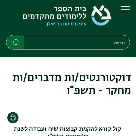
דילוג
דילוג
לתוכן
לתפריט
ניווט
העיקרי
תפריט
ראשי
חיפוש
חיפוש
חיפוש
דוקטורנטים/ות מדברים/ות
מחקר - תשפ"ו
Print
קול קורא להקמת קבוצות שיח ועבודה לשנת