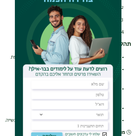
קורות חיים כולל נושא המחקר
תיאור הפעילויות המתוכננות ומטרותיהן
המלצת המנחה
תהליך הקמת קבוצות השיח:
הגשת הבקשה – שליחת ההצעה לכתובת המייל המצורפת.
ראיון בל"מ – בחינת ההתאמה והרקע המחקרי של
המועמד/ת.
בניית מערך הפעילות – תכנון נושאי המפגשים והמבנה
הכללי.
אישור התכנית – קבלת אישור מבל"מ.
משוב מסכם – הערכה ורפלקציה על תהליך הלמידה והעשייה.
🕓
מועד אחרון להגשה:
30/11/2025