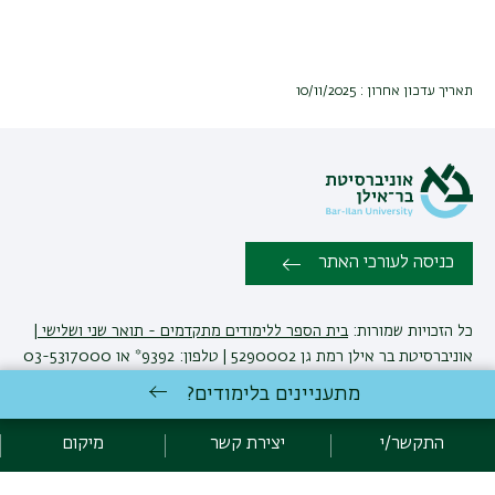
תאריך עדכון אחרון : 10/11/2025
כניסה לעורכי האתר
כל הזכויות שמורות:
בית הספר ללימודים מתקדמים - תואר שני ושלישי
|
אוניברסיטת בר אילן רמת גן 5290002 | טלפון: 9392* או 03-5317000
| מוקד שירות ומידע: 052-6171988 |
יצירת קשר
מתעניינים בלימודים?
התקשר/י
יצירת קשר
מיקום
פיתוח:
אגף תקשוב, אוניברסיטת בר-אילן
הצהרת נגישות
מדיניות פרטיות